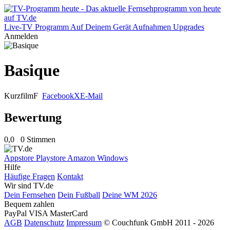
Live-TV
Programm
Auf Deinem Gerät
Aufnahmen
Upgrades
Anmelden
Basique
Kurzfilm
F
Facebook
X
E-Mail
Bewertung
0,0
0 Stimmen
Appstore
Playstore
Amazon
Windows
Hilfe
Häufige Fragen
Kontakt
Wir sind TV.de
Dein Fernsehen
Dein Fußball
Deine WM 2026
Bequem zahlen
PayPal
VISA
MasterCard
AGB
Datenschutz
Impressum
© Couchfunk GmbH 2011 - 2026