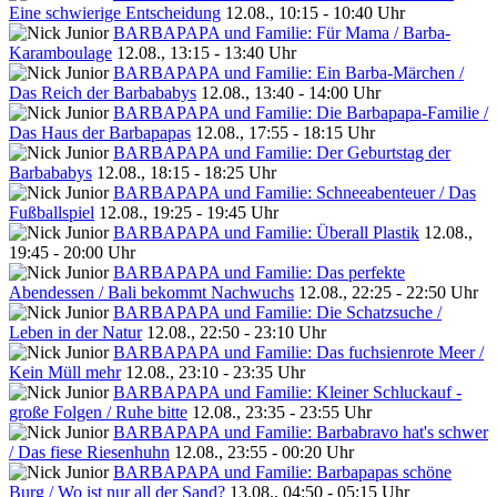
Eine schwierige Entscheidung
12.08., 10:15 - 10:40 Uhr
BARBAPAPA und Familie: Für Mama / Barba-
Karamboulage
12.08., 13:15 - 13:40 Uhr
BARBAPAPA und Familie: Ein Barba-Märchen /
Das Reich der Barbababys
12.08., 13:40 - 14:00 Uhr
BARBAPAPA und Familie: Die Barbapapa-Familie /
Das Haus der Barbapapas
12.08., 17:55 - 18:15 Uhr
BARBAPAPA und Familie: Der Geburtstag der
Barbababys
12.08., 18:15 - 18:25 Uhr
BARBAPAPA und Familie: Schneeabenteuer / Das
Fußballspiel
12.08., 19:25 - 19:45 Uhr
BARBAPAPA und Familie: Überall Plastik
12.08.,
19:45 - 20:00 Uhr
BARBAPAPA und Familie: Das perfekte
Abendessen / Bali bekommt Nachwuchs
12.08., 22:25 - 22:50 Uhr
BARBAPAPA und Familie: Die Schatzsuche /
Leben in der Natur
12.08., 22:50 - 23:10 Uhr
BARBAPAPA und Familie: Das fuchsienrote Meer /
Kein Müll mehr
12.08., 23:10 - 23:35 Uhr
BARBAPAPA und Familie: Kleiner Schluckauf -
große Folgen / Ruhe bitte
12.08., 23:35 - 23:55 Uhr
BARBAPAPA und Familie: Barbabravo hat's schwer
/ Das fiese Riesenhuhn
12.08., 23:55 - 00:20 Uhr
BARBAPAPA und Familie: Barbapapas schöne
Burg / Wo ist nur all der Sand?
13.08., 04:50 - 05:15 Uhr