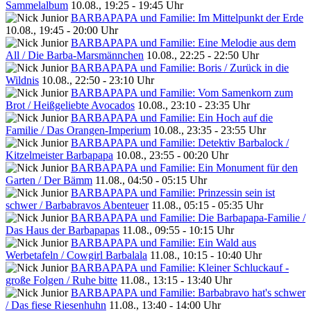
Sammelalbum
10.08., 19:25 - 19:45 Uhr
BARBAPAPA und Familie: Im Mittelpunkt der Erde
10.08., 19:45 - 20:00 Uhr
BARBAPAPA und Familie: Eine Melodie aus dem
All / Die Barba-Marsmännchen
10.08., 22:25 - 22:50 Uhr
BARBAPAPA und Familie: Boris / Zurück in die
Wildnis
10.08., 22:50 - 23:10 Uhr
BARBAPAPA und Familie: Vom Samenkorn zum
Brot / Heißgeliebte Avocados
10.08., 23:10 - 23:35 Uhr
BARBAPAPA und Familie: Ein Hoch auf die
Familie / Das Orangen-Imperium
10.08., 23:35 - 23:55 Uhr
BARBAPAPA und Familie: Detektiv Barbalock /
Kitzelmeister Barbapapa
10.08., 23:55 - 00:20 Uhr
BARBAPAPA und Familie: Ein Monument für den
Garten / Der Bämm
11.08., 04:50 - 05:15 Uhr
BARBAPAPA und Familie: Prinzessin sein ist
schwer / Barbabravos Abenteuer
11.08., 05:15 - 05:35 Uhr
BARBAPAPA und Familie: Die Barbapapa-Familie /
Das Haus der Barbapapas
11.08., 09:55 - 10:15 Uhr
BARBAPAPA und Familie: Ein Wald aus
Werbetafeln / Cowgirl Barbalala
11.08., 10:15 - 10:40 Uhr
BARBAPAPA und Familie: Kleiner Schluckauf -
große Folgen / Ruhe bitte
11.08., 13:15 - 13:40 Uhr
BARBAPAPA und Familie: Barbabravo hat's schwer
/ Das fiese Riesenhuhn
11.08., 13:40 - 14:00 Uhr