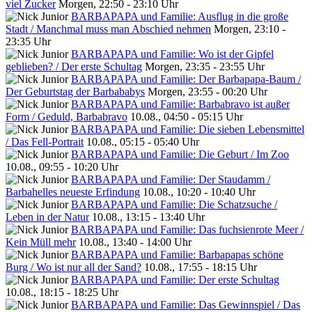
viel Zucker
Morgen, 22:50 - 23:10 Uhr
BARBAPAPA und Familie: Ausflug in die große
Stadt / Manchmal muss man Abschied nehmen
Morgen, 23:10 -
23:35 Uhr
BARBAPAPA und Familie: Wo ist der Gipfel
geblieben? / Der erste Schultag
Morgen, 23:35 - 23:55 Uhr
BARBAPAPA und Familie: Der Barbapapa-Baum /
Der Geburtstag der Barbababys
Morgen, 23:55 - 00:20 Uhr
BARBAPAPA und Familie: Barbabravo ist außer
Form / Geduld, Barbabravo
10.08., 04:50 - 05:15 Uhr
BARBAPAPA und Familie: Die sieben Lebensmittel
/ Das Fell-Portrait
10.08., 05:15 - 05:40 Uhr
BARBAPAPA und Familie: Die Geburt / Im Zoo
10.08., 09:55 - 10:20 Uhr
BARBAPAPA und Familie: Der Staudamm /
Barbahelles neueste Erfindung
10.08., 10:20 - 10:40 Uhr
BARBAPAPA und Familie: Die Schatzsuche /
Leben in der Natur
10.08., 13:15 - 13:40 Uhr
BARBAPAPA und Familie: Das fuchsienrote Meer /
Kein Müll mehr
10.08., 13:40 - 14:00 Uhr
BARBAPAPA und Familie: Barbapapas schöne
Burg / Wo ist nur all der Sand?
10.08., 17:55 - 18:15 Uhr
BARBAPAPA und Familie: Der erste Schultag
10.08., 18:15 - 18:25 Uhr
BARBAPAPA und Familie: Das Gewinnspiel / Das