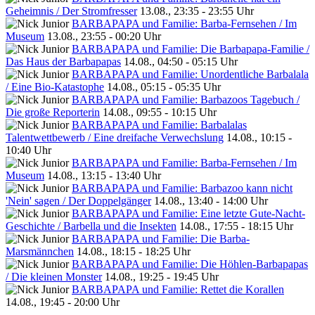
Geheimnis / Der Stromfresser
13.08., 23:35 - 23:55 Uhr
BARBAPAPA und Familie: Barba-Fernsehen / Im
Museum
13.08., 23:55 - 00:20 Uhr
BARBAPAPA und Familie: Die Barbapapa-Familie /
Das Haus der Barbapapas
14.08., 04:50 - 05:15 Uhr
BARBAPAPA und Familie: Unordentliche Barbalala
/ Eine Bio-Katastophe
14.08., 05:15 - 05:35 Uhr
BARBAPAPA und Familie: Barbazoos Tagebuch /
Die große Reporterin
14.08., 09:55 - 10:15 Uhr
BARBAPAPA und Familie: Barbalalas
Talentwettbewerb / Eine dreifache Verwechslung
14.08., 10:15 -
10:40 Uhr
BARBAPAPA und Familie: Barba-Fernsehen / Im
Museum
14.08., 13:15 - 13:40 Uhr
BARBAPAPA und Familie: Barbazoo kann nicht
'Nein' sagen / Der Doppelgänger
14.08., 13:40 - 14:00 Uhr
BARBAPAPA und Familie: Eine letzte Gute-Nacht-
Geschichte / Barbella und die Insekten
14.08., 17:55 - 18:15 Uhr
BARBAPAPA und Familie: Die Barba-
Marsmännchen
14.08., 18:15 - 18:25 Uhr
BARBAPAPA und Familie: Die Höhlen-Barbapapas
/ Die kleinen Monster
14.08., 19:25 - 19:45 Uhr
BARBAPAPA und Familie: Rettet die Korallen
14.08., 19:45 - 20:00 Uhr