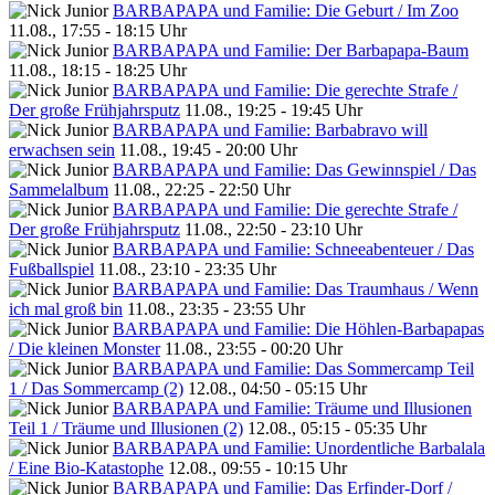
BARBAPAPA und Familie: Die Geburt / Im Zoo
11.08., 17:55 - 18:15 Uhr
BARBAPAPA und Familie: Der Barbapapa-Baum
11.08., 18:15 - 18:25 Uhr
BARBAPAPA und Familie: Die gerechte Strafe /
Der große Frühjahrsputz
11.08., 19:25 - 19:45 Uhr
BARBAPAPA und Familie: Barbabravo will
erwachsen sein
11.08., 19:45 - 20:00 Uhr
BARBAPAPA und Familie: Das Gewinnspiel / Das
Sammelalbum
11.08., 22:25 - 22:50 Uhr
BARBAPAPA und Familie: Die gerechte Strafe /
Der große Frühjahrsputz
11.08., 22:50 - 23:10 Uhr
BARBAPAPA und Familie: Schneeabenteuer / Das
Fußballspiel
11.08., 23:10 - 23:35 Uhr
BARBAPAPA und Familie: Das Traumhaus / Wenn
ich mal groß bin
11.08., 23:35 - 23:55 Uhr
BARBAPAPA und Familie: Die Höhlen-Barbapapas
/ Die kleinen Monster
11.08., 23:55 - 00:20 Uhr
BARBAPAPA und Familie: Das Sommercamp Teil
1 / Das Sommercamp (2)
12.08., 04:50 - 05:15 Uhr
BARBAPAPA und Familie: Träume und Illusionen
Teil 1 / Träume und Illusionen (2)
12.08., 05:15 - 05:35 Uhr
BARBAPAPA und Familie: Unordentliche Barbalala
/ Eine Bio-Katastophe
12.08., 09:55 - 10:15 Uhr
BARBAPAPA und Familie: Das Erfinder-Dorf /