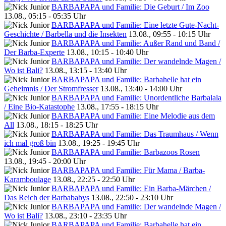
BARBAPAPA und Familie: Die Geburt / Im Zoo
13.08., 05:15 - 05:35 Uhr
BARBAPAPA und Familie: Eine letzte Gute-Nacht-
Geschichte / Barbella und die Insekten
13.08., 09:55 - 10:15 Uhr
BARBAPAPA und Familie: Außer Rand und Band /
Der Barba-Experte
13.08., 10:15 - 10:40 Uhr
BARBAPAPA und Familie: Der wandelnde Magen /
Wo ist Bali?
13.08., 13:15 - 13:40 Uhr
BARBAPAPA und Familie: Barbahelle hat ein
Geheimnis / Der Stromfresser
13.08., 13:40 - 14:00 Uhr
BARBAPAPA und Familie: Unordentliche Barbalala
/ Eine Bio-Katastophe
13.08., 17:55 - 18:15 Uhr
BARBAPAPA und Familie: Eine Melodie aus dem
All
13.08., 18:15 - 18:25 Uhr
BARBAPAPA und Familie: Das Traumhaus / Wenn
ich mal groß bin
13.08., 19:25 - 19:45 Uhr
BARBAPAPA und Familie: Barbazoos Rosen
13.08., 19:45 - 20:00 Uhr
BARBAPAPA und Familie: Für Mama / Barba-
Karamboulage
13.08., 22:25 - 22:50 Uhr
BARBAPAPA und Familie: Ein Barba-Märchen /
Das Reich der Barbababys
13.08., 22:50 - 23:10 Uhr
BARBAPAPA und Familie: Der wandelnde Magen /
Wo ist Bali?
13.08., 23:10 - 23:35 Uhr
BARBAPAPA und Familie: Barbahelle hat ein