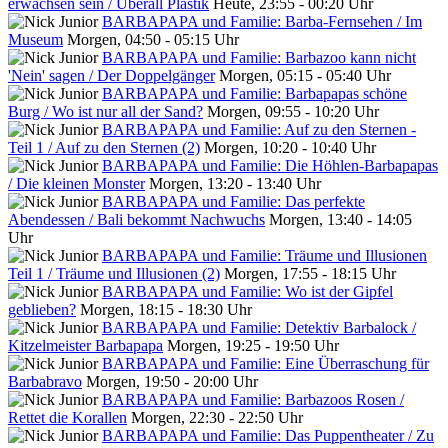
erwachsen sein / Überall Plastik
Heute, 23:55 - 00:20 Uhr
BARBAPAPA und Familie: Barba-Fernsehen / Im
Museum
Morgen, 04:50 - 05:15 Uhr
BARBAPAPA und Familie: Barbazoo kann nicht
'Nein' sagen / Der Doppelgänger
Morgen, 05:15 - 05:40 Uhr
BARBAPAPA und Familie: Barbapapas schöne
Burg / Wo ist nur all der Sand?
Morgen, 09:55 - 10:20 Uhr
BARBAPAPA und Familie: Auf zu den Sternen -
Teil 1 / Auf zu den Sternen (2)
Morgen, 10:20 - 10:40 Uhr
BARBAPAPA und Familie: Die Höhlen-Barbapapas
/ Die kleinen Monster
Morgen, 13:20 - 13:40 Uhr
BARBAPAPA und Familie: Das perfekte
Abendessen / Bali bekommt Nachwuchs
Morgen, 13:40 - 14:05
Uhr
BARBAPAPA und Familie: Träume und Illusionen
Teil 1 / Träume und Illusionen (2)
Morgen, 17:55 - 18:15 Uhr
BARBAPAPA und Familie: Wo ist der Gipfel
geblieben?
Morgen, 18:15 - 18:30 Uhr
BARBAPAPA und Familie: Detektiv Barbalock /
Kitzelmeister Barbapapa
Morgen, 19:25 - 19:50 Uhr
BARBAPAPA und Familie: Eine Überraschung für
Barbabravo
Morgen, 19:50 - 20:00 Uhr
BARBAPAPA und Familie: Barbazoos Rosen /
Rettet die Korallen
Morgen, 22:30 - 22:50 Uhr
BARBAPAPA und Familie: Das Puppentheater / Zu