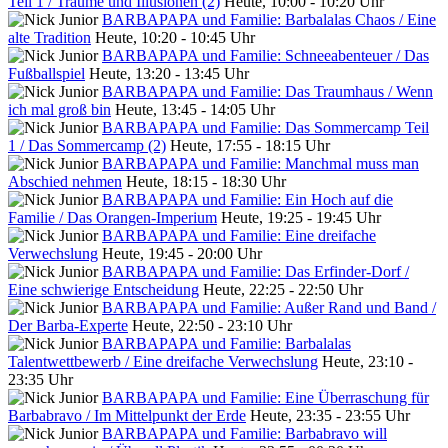
Teil 1 / Träume und Illusionen (2)
Heute, 10:00 - 10:20 Uhr
BARBAPAPA und Familie: Barbalalas Chaos / Eine
alte Tradition
Heute, 10:20 - 10:45 Uhr
BARBAPAPA und Familie: Schneeabenteuer / Das
Fußballspiel
Heute, 13:20 - 13:45 Uhr
BARBAPAPA und Familie: Das Traumhaus / Wenn
ich mal groß bin
Heute, 13:45 - 14:05 Uhr
BARBAPAPA und Familie: Das Sommercamp Teil
1 / Das Sommercamp (2)
Heute, 17:55 - 18:15 Uhr
BARBAPAPA und Familie: Manchmal muss man
Abschied nehmen
Heute, 18:15 - 18:30 Uhr
BARBAPAPA und Familie: Ein Hoch auf die
Familie / Das Orangen-Imperium
Heute, 19:25 - 19:45 Uhr
BARBAPAPA und Familie: Eine dreifache
Verwechslung
Heute, 19:45 - 20:00 Uhr
BARBAPAPA und Familie: Das Erfinder-Dorf /
Eine schwierige Entscheidung
Heute, 22:25 - 22:50 Uhr
BARBAPAPA und Familie: Außer Rand und Band /
Der Barba-Experte
Heute, 22:50 - 23:10 Uhr
BARBAPAPA und Familie: Barbalalas
Talentwettbewerb / Eine dreifache Verwechslung
Heute, 23:10 -
23:35 Uhr
BARBAPAPA und Familie: Eine Überraschung für
Barbabravo / Im Mittelpunkt der Erde
Heute, 23:35 - 23:55 Uhr
BARBAPAPA und Familie: Barbabravo will