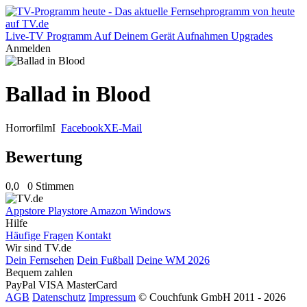
Live-TV
Programm
Auf Deinem Gerät
Aufnahmen
Upgrades
Anmelden
Ballad in Blood
Horrorfilm
I
Facebook
X
E-Mail
Bewertung
0,0
0 Stimmen
Appstore
Playstore
Amazon
Windows
Hilfe
Häufige Fragen
Kontakt
Wir sind TV.de
Dein Fernsehen
Dein Fußball
Deine WM 2026
Bequem zahlen
PayPal
VISA
MasterCard
AGB
Datenschutz
Impressum
© Couchfunk GmbH 2011 - 2026