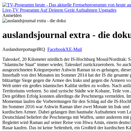
Live-TV
Programm
Auf Deinem Gerät
Aufnahmen
Upgrades
Anmelden
auslandsjournal extra - die dok
Auslandsreportage
IRQ
Facebook
X
E-Mail
Talesskef, 20 Kilometer nördlich der IS-Hochburg Mosul/Nordirak: Se
"Islamische Staat" immer wieder, Talesskef zurückzuerobern. So auc
ausgezeichneten Kriegsreporter Ashwin Raman ist es gelungen, dieses
Innerhalb von drei Monaten im Sommer 2014 hat der IS die gesamte p
blitzartige Siege gegen die Armee des Iraks und gegen die Armeen vo
Welt unter ein großes islamisches Kalifat stellen zu wollen. Nach an
Territoriums verloren. So sind syrische Städte wie Kobane, Teile vo
Den größten Erfolg konnten allerdings die Peschmerga vermelden. Im
Momentan laufen die Vorbereitungen für den Schlag auf die IS-Hoch
Im Sommer 2016 war Ashwin Raman über zwei Monate im Irak und in 
kurdischen Armee. Dabei gelangen ihm hautnahe Aufnahmen vom Lebe
Deutschland beliefert die Peschmerga mit Waffen, unter anderem m
Begleitet wird Raman auf seiner Reise von Hiwa Amin, einem deutsc
Basar kaufen. Das ist keine Seltenheit, ein Großteil der kurdischen