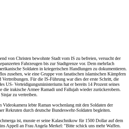
gend von Christen bewohnte Stadt vom IS zu befreien, versucht der
gepanzerten Fahrzeugen bis zur Stadtgrenze vor. Dem mehrfach
amerikanische Soldaten in kriegerischen Handlungen zu dokumentieren.
flos zusehen, wie eine Gruppe von fanatischen islamischen Kämpfern
ertreibungen. Für die IS-Führung war dies der erste Schritt, die
es US- Verteidigungsministeriums hat er bereits 14 Prozent seines
nte die irakische Armee Ramadi und Fallujah wieder zurückerobern.
injar zu vertreiben.
en Videokamera lebte Raman wochenlang mit den Soldaten der
er Rekruten durch deutsche Bundeswehr-Soldaten begleiten.
hmerga ist, musste er seine Kalaschnikow für 1500 Dollar auf dem
mins Appell an Frau Angela Merkel: "Bitte schick uns mehr Waffen.