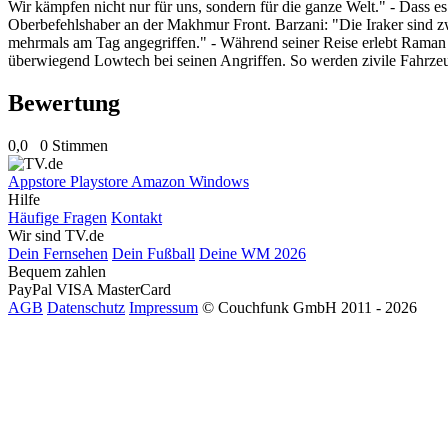
Wir kämpfen nicht nur für uns, sondern für die ganze Welt." - Dass
Oberbefehlshaber an der Makhmur Front. Barzani: "Die Iraker sind zwa
mehrmals am Tag angegriffen." - Während seiner Reise erlebt Raman 
überwiegend Lowtech bei seinen Angriffen. So werden zivile Fahrze
Bewertung
0,0
0 Stimmen
Appstore
Playstore
Amazon
Windows
Hilfe
Häufige Fragen
Kontakt
Wir sind TV.de
Dein Fernsehen
Dein Fußball
Deine WM 2026
Bequem zahlen
PayPal
VISA
MasterCard
AGB
Datenschutz
Impressum
© Couchfunk GmbH 2011 - 2026