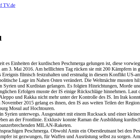
u
it es Einheiten der kurdischen Peschmerga gelungen ist, diese vorwie
h am 3. Mai 2016. Am helllichten Tag rücken sie mit 200 Kämpfern in 
 Ereignis filmisch festzuhalten und erstmalig in diesem Konflikt US-
olitische Lage im Nahen Osten verändert. Die Weltmächte mussten hil
n Syrien und Kurdistan gelangen. Es folgten Hinrichtungen, Morde und V
fänglichen Erfolgen musste der IS einige Rückschläge hinnehmen. Laut d
n Aleppo und Rakka nicht mehr unter der Kontrolle des IS. Im Irak kon
 November 2015 gelang es ihnen, den IS aus weiten Teilen der Region S
burg Mosul auf Hochtouren.
Syrien unterwegs. Ausgestattet mit einem Rucksack und einer klein
n an der Frontlinie. Exklusiv konnte Raman die Ausbildung kurdisch
it panzerbrechenden MILAN-Raketen.
hsprachigen Peschmerga. Obwohl Amin ein Oberstleutnant bei den Pesc
 Kämpfer ist gezwungen, für Waffen und Ausrüstung selbst zu sorgen. A