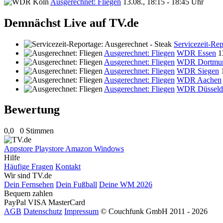
Ausgerechnet: Fliegen
13.08., 18:15 - 18:45 Uhr
Demnächst Live auf TV.de
Servicezeit-Rep
Ausgerechnet: Fliegen
WDR Essen
1
Ausgerechnet: Fliegen
WDR Dortmu
Ausgerechnet: Fliegen
WDR Siegen
Ausgerechnet: Fliegen
WDR Aachen
Ausgerechnet: Fliegen
WDR Düsseld
Bewertung
0,0
0 Stimmen
Appstore
Playstore
Amazon
Windows
Hilfe
Häufige Fragen
Kontakt
Wir sind TV.de
Dein Fernsehen
Dein Fußball
Deine WM 2026
Bequem zahlen
PayPal
VISA
MasterCard
AGB
Datenschutz
Impressum
© Couchfunk GmbH 2011 - 2026