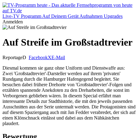
Live-TV
Programm
Auf Deinem Gerät
Aufnahmen
Upgrades
Anmelden
Auf Streife im Großstadtrevier
Reportage
D
Facebook
X
E-Mail
Diesmal kommen sie ganz ohne Uniform und Dienstwaffe aus:
Zwei 'Großstadtrevier'-Darsteller werden auf ihrem 'privaten'
Rundgang durch die Hamburger Hafengegend begleitet. Sie
besuchen dabei frühere Drehorte von 'Großstadtrevier'-Folgen und
erzählen spannende Anekdoten zu den Dreharbeiten, die sonst im
Verborgenen geblieben wären. In diesem Special erfährt man
interessante Details zur Stadthistorie, die mit den jeweils passenden
Ausschnitten aus der Serie untermalt werden. Die Protagonisten sind
auf diesem Spaziergang auch mit Jan Fedder verabredet, der sich auf
einen Klönschnack einlässt und dabei aus dem Nähkästchen
plaudert.
Bewertung