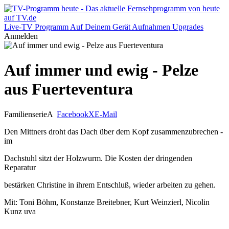
Live-TV
Programm
Auf Deinem Gerät
Aufnahmen
Upgrades
Anmelden
Auf immer und ewig - Pelze
aus Fuerteventura
Familienserie
A
Facebook
X
E-Mail
Den Mittners droht das Dach über dem Kopf zusammenzubrechen -
im
Dachstuhl sitzt der Holzwurm. Die Kosten der dringenden
Reparatur
bestärken Christine in ihrem Entschluß, wieder arbeiten zu gehen.
Mit: Toni Böhm, Konstanze Breitebner, Kurt Weinzierl, Nicolin
Kunz uva