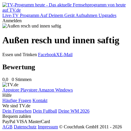
Live-TV
Programm
Auf Deinem Gerät
Aufnahmen
Upgrades
Anmelden
Außen resch und innen saftig
Essen und Trinken
Facebook
X
E-Mail
Bewertung
0,0
0 Stimmen
Appstore
Playstore
Amazon
Windows
Hilfe
Häufige Fragen
Kontakt
Wir sind TV.de
Dein Fernsehen
Dein Fußball
Deine WM 2026
Bequem zahlen
PayPal
VISA
MasterCard
AGB
Datenschutz
Impressum
© Couchfunk GmbH 2011 - 2026