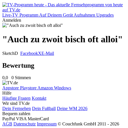
Live-TV
Programm
Auf Deinem Gerät
Aufnahmen
Upgrades
Anmelden
"Auch zu zwoit bisch oft alloi"
Sketch
D
Facebook
X
E-Mail
Bewertung
0,0
0 Stimmen
Appstore
Playstore
Amazon
Windows
Hilfe
Häufige Fragen
Kontakt
Wir sind TV.de
Dein Fernsehen
Dein Fußball
Deine WM 2026
Bequem zahlen
PayPal
VISA
MasterCard
AGB
Datenschutz
Impressum
© Couchfunk GmbH 2011 - 2026