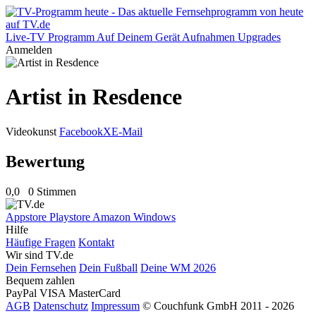
Live-TV
Programm
Auf Deinem Gerät
Aufnahmen
Upgrades
Anmelden
Artist in Resdence
Videokunst
Facebook
X
E-Mail
Bewertung
0,0
0 Stimmen
Appstore
Playstore
Amazon
Windows
Hilfe
Häufige Fragen
Kontakt
Wir sind TV.de
Dein Fernsehen
Dein Fußball
Deine WM 2026
Bequem zahlen
PayPal
VISA
MasterCard
AGB
Datenschutz
Impressum
© Couchfunk GmbH 2011 - 2026