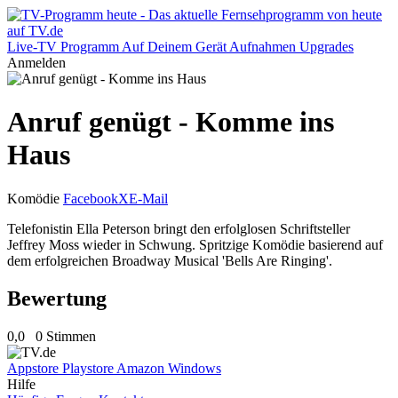
Live-TV
Programm
Auf Deinem Gerät
Aufnahmen
Upgrades
Anmelden
Anruf genügt - Komme ins
Haus
Komödie
Facebook
X
E-Mail
Telefonistin Ella Peterson bringt den erfolglosen Schriftsteller
Jeffrey Moss wieder in Schwung. Spritzige Komödie basierend auf
dem erfolgreichen Broadway Musical 'Bells Are Ringing'.
Bewertung
0,0
0 Stimmen
Appstore
Playstore
Amazon
Windows
Hilfe