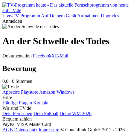
Live-TV
Programm
Auf Deinem Gerät
Aufnahmen
Upgrades
Anmelden
An der Schwelle des Todes
Dokumentation
Facebook
X
E-Mail
Bewertung
0,0
0 Stimmen
Appstore
Playstore
Amazon
Windows
Hilfe
Häufige Fragen
Kontakt
Wir sind TV.de
Dein Fernsehen
Dein Fußball
Deine WM 2026
Bequem zahlen
PayPal
VISA
MasterCard
AGB
Datenschutz
Impressum
© Couchfunk GmbH 2011 - 2026