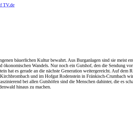
enen bäuerlichen Kultur bewahrt. Aus Burganlagen sind sie meist entst
nd ökonomischen Wandels. Nur noch ein Gutshof, den die Sendung vorstell
ein hat es gerade an die nächste Generation weitergereicht. Auf dem R
in Kirchbrombach und im Hofgut Rodenstein in Fränkisch-Crumbach wird 
szinierend bei allen Gutshöfen sind die Menschen dahinter, die es scha
denwald hinaus zu machen.