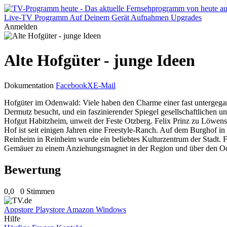
Live-TV
Programm
Auf Deinem Gerät
Aufnahmen
Upgrades
Anmelden
Alte Hofgüter - junge Ideen
Dokumentation
Facebook
X
E-Mail
Hofgüter im Odenwald: Viele haben den Charme einer fast untergegang
Dermutz besucht, und ein faszinierender Spiegel gesellschaftlichen u
Hofgut Habitzheim, unweit der Feste Otzberg. Felix Prinz zu Löwenst
Hof ist seit einigen Jahren eine Freestyle-Ranch. Auf dem Burghof 
Reinheim in Reinheim wurde ein beliebtes Kulturzentrum der Stadt. Fa
Gemäuer zu einem Anziehungsmagnet in der Region und über den O
Bewertung
0,0
0 Stimmen
Appstore
Playstore
Amazon
Windows
Hilfe