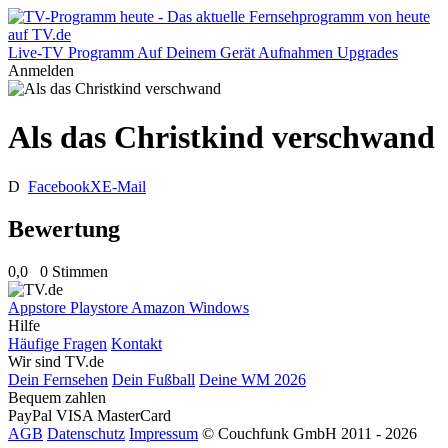
Live-TV
Programm
Auf Deinem Gerät
Aufnahmen
Upgrades
Anmelden
Als das Christkind verschwand
D
Facebook
X
E-Mail
Bewertung
0,0
0 Stimmen
Appstore
Playstore
Amazon
Windows
Hilfe
Häufige Fragen
Kontakt
Wir sind TV.de
Dein Fernsehen
Dein Fußball
Deine WM 2026
Bequem zahlen
PayPal
VISA
MasterCard
AGB
Datenschutz
Impressum
© Couchfunk GmbH 2011 - 2026