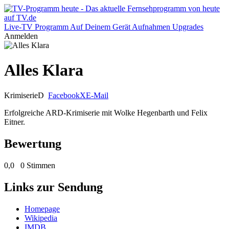
Live-TV
Programm
Auf Deinem Gerät
Aufnahmen
Upgrades
Anmelden
Alles Klara
Krimiserie
D
Facebook
X
E-Mail
Erfolgreiche ARD-Krimiserie mit Wolke Hegenbarth und Felix
Eitner.
Bewertung
0,0
0 Stimmen
Links zur Sendung
Homepage
Wikipedia
IMDB