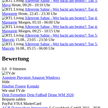
Allererste Sahne - Wer backt am besten?: Tag 3:
Maya
Heute, 09:20 - 10:10 Uhr
Allererste Sahne - Wer backt am besten?: Tag 4:
Margarete
Heute, 22:45 - 23:30 Uhr
Allererste Sahne - Wer backt am besten?: Tag 4:
Margarete
Morgen, 05:10 - 06:00 Uhr
Allererste Sahne - Wer backt am besten?: Tag 4:
Margarete
Morgen, 09:25 - 10:15 Uhr
Allererste Sahne - Wer backt am besten?: Tag 5:
Marcelo
15.08., 23:05 - 23:50 Uhr
Allererste Sahne - Wer backt am besten?: Tag 5:
Marcelo
16.08., 05:15 - 06:00 Uhr
Bewertung
0,0
0 Stimmen
Appstore
Playstore
Amazon
Windows
Hilfe
Häufige Fragen
Kontakt
Wir sind TV.de
Dein Fernsehen
Dein Fußball
Deine WM 2026
Bequem zahlen
PayPal
VISA
MasterCard
AGB
Datenschutz
Impressum
© Couchfunk GmbH 2011 - 2026