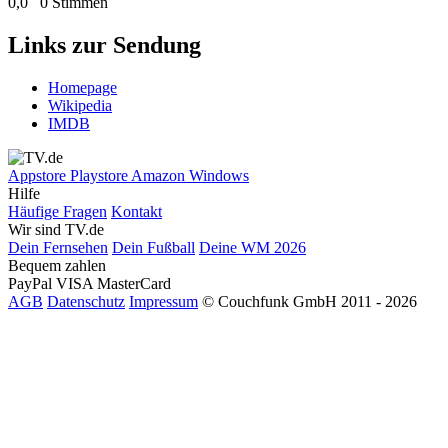
0,0
0 Stimmen
Links zur Sendung
Homepage
Wikipedia
IMDB
Appstore
Playstore
Amazon
Windows
Hilfe
Häufige Fragen
Kontakt
Wir sind TV.de
Dein Fernsehen
Dein Fußball
Deine WM 2026
Bequem zahlen
PayPal
VISA
MasterCard
AGB
Datenschutz
Impressum
© Couchfunk GmbH 2011 - 2026