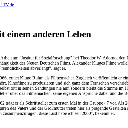
it einem anderen Leben
rbeit am "Institut für Sozialforschung" bei Theodor W. Adorno, den 
hängigkeit des Neuen Deutschen Films. Alexander Kluges Filme wollen 
 Freundlichkeiten abverlangt", sagt er.
1966, erntet Kluge Ruhm als Filmemacher. Zugleich veröffentlicht er ei
hört, Kinofilme zu produzieren und sich ganz dem Fernsehen verschrieb
lbst tritt in seinen Sendungen nie auf, sondern bleibt die Stimme im 
t er über das Filmemachen, seine eigenen Ansprüche dabei und die Bed
2 trägt er als Schriftsteller zum ersten Mal in der Gruppe 47 vor. Als
guren des Vaters und der Großmutter treten hier als prägende Gestalten s
 zusammenzufügen, diese Lust habe ich seit 2000", bekennt er.