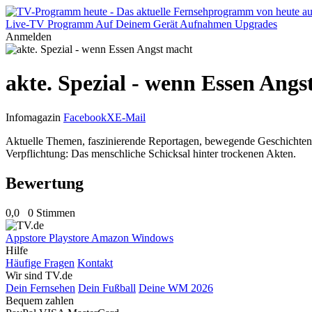
Live-TV
Programm
Auf Deinem Gerät
Aufnahmen
Upgrades
Anmelden
akte. Spezial - wenn Essen Angs
Infomagazin
Facebook
X
E-Mail
Aktuelle Themen, faszinierende Reportagen, bewegende Geschichten ode
Verpflichtung: Das menschliche Schicksal hinter trockenen Akten.
Bewertung
0,0
0 Stimmen
Appstore
Playstore
Amazon
Windows
Hilfe
Häufige Fragen
Kontakt
Wir sind TV.de
Dein Fernsehen
Dein Fußball
Deine WM 2026
Bequem zahlen