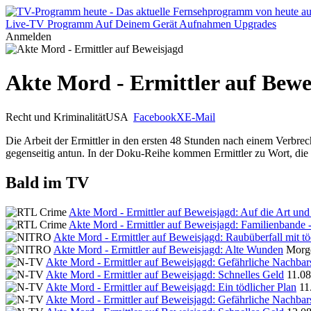
Live-TV
Programm
Auf Deinem Gerät
Aufnahmen
Upgrades
Anmelden
Akte Mord - Ermittler auf Bewe
Recht und Kriminalität
USA
Facebook
X
E-Mail
Die Arbeit der Ermittler in den ersten 48 Stunden nach einem Verbre
gegenseitig antun. In der Doku-Reihe kommen Ermittler zu Wort, die 
Bald im TV
Akte Mord - Ermittler auf Beweisjagd: Auf die Art un
Akte Mord - Ermittler auf Beweisjagd: Familienbande -
Akte Mord - Ermittler auf Beweisjagd: Raubüberfall mit t
Akte Mord - Ermittler auf Beweisjagd: Alte Wunden
Morge
Akte Mord - Ermittler auf Beweisjagd: Gefährliche Nachbar
Akte Mord - Ermittler auf Beweisjagd: Schnelles Geld
11.08
Akte Mord - Ermittler auf Beweisjagd: Ein tödlicher Plan
11
Akte Mord - Ermittler auf Beweisjagd: Gefährliche Nachbar