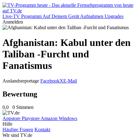
Live-TV
Programm
Auf Deinem Gerät
Aufnahmen
Upgrades
Anmelden
Afghanistan: Kabul unter den
Taliban -Furcht und
Fanatismus
Auslandsreportage
Facebook
X
E-Mail
Bewertung
0,0
0 Stimmen
Appstore
Playstore
Amazon
Windows
Hilfe
Häufige Fragen
Kontakt
Wir sind TV.de