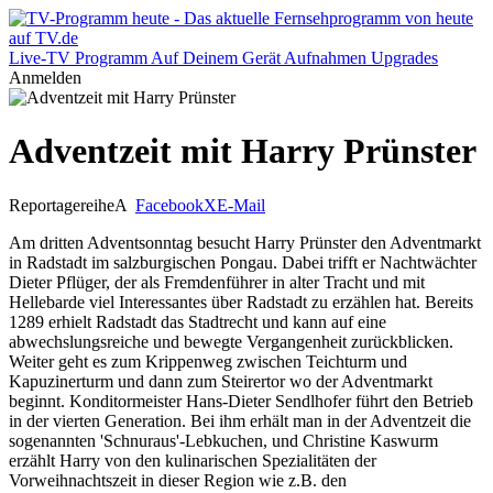
Live-TV
Programm
Auf Deinem Gerät
Aufnahmen
Upgrades
Anmelden
Adventzeit mit Harry Prünster
Reportagereihe
A
Facebook
X
E-Mail
Am dritten Adventsonntag besucht Harry Prünster den Adventmarkt
in Radstadt im salzburgischen Pongau. Dabei trifft er Nachtwächter
Dieter Pflüger, der als Fremdenführer in alter Tracht und mit
Hellebarde viel Interessantes über Radstadt zu erzählen hat. Bereits
1289 erhielt Radstadt das Stadtrecht und kann auf eine
abwechslungsreiche und bewegte Vergangenheit zurückblicken.
Weiter geht es zum Krippenweg zwischen Teichturm und
Kapuzinerturm und dann zum Steirertor wo der Adventmarkt
beginnt. Konditormeister Hans-Dieter Sendlhofer führt den Betrieb
in der vierten Generation. Bei ihm erhält man in der Adventzeit die
sogenannten 'Schnuraus'-Lebkuchen, und Christine Kaswurm
erzählt Harry von den kulinarischen Spezialitäten der
Vorweihnachtszeit in dieser Region wie z.B. den