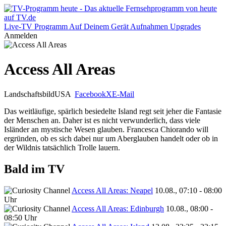
Live-TV
Programm
Auf Deinem Gerät
Aufnahmen
Upgrades
Anmelden
Access All Areas
Landschaftsbild
USA
Facebook
X
E-Mail
Das weitläufige, spärlich besiedelte Island regt seit jeher die Fantasie
der Menschen an. Daher ist es nicht verwunderlich, dass viele
Isländer an mystische Wesen glauben. Francesca Chiorando will
ergründen, ob es sich dabei nur um Aberglauben handelt oder ob in
der Wildnis tatsächlich Trolle lauern.
Bald im TV
Access All Areas: Neapel
10.08., 07:10 - 08:00
Uhr
Access All Areas: Edinburgh
10.08., 08:00 -
08:50 Uhr