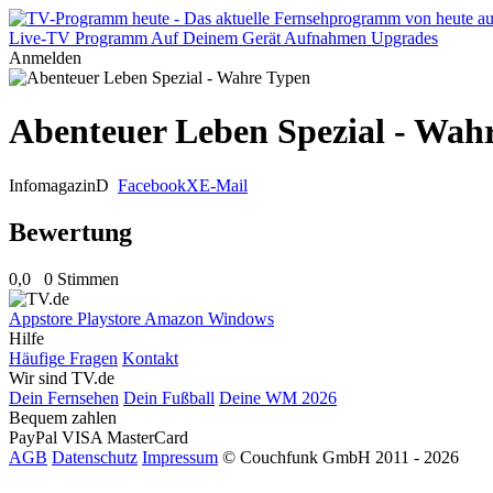
Live-TV
Programm
Auf Deinem Gerät
Aufnahmen
Upgrades
Anmelden
Abenteuer Leben Spezial - Wah
Infomagazin
D
Facebook
X
E-Mail
Bewertung
0,0
0 Stimmen
Appstore
Playstore
Amazon
Windows
Hilfe
Häufige Fragen
Kontakt
Wir sind TV.de
Dein Fernsehen
Dein Fußball
Deine WM 2026
Bequem zahlen
PayPal
VISA
MasterCard
AGB
Datenschutz
Impressum
© Couchfunk GmbH 2011 - 2026