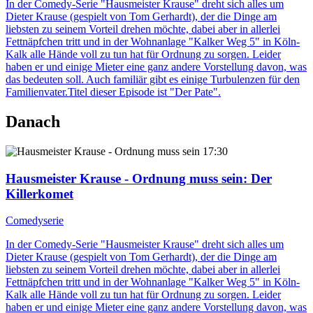
In der Comedy-Serie "Hausmeister Krause" dreht sich alles um
Dieter Krause (gespielt von Tom Gerhardt), der die Dinge am
liebsten zu seinem Vorteil drehen möchte, dabei aber in allerlei
Fettnäpfchen tritt und in der Wohnanlage "Kalker Weg 5" in Köln-
Kalk alle Hände voll zu tun hat für Ordnung zu sorgen. Leider
haben er und einige Mieter eine ganz andere Vorstellung davon, was
das bedeuten soll. Auch familiär gibt es einige Turbulenzen für den
Familienvater.Titel dieser Episode ist "Der Pate".
Danach
17:30
Hausmeister Krause - Ordnung muss sein
: Der
Killerkomet
Comedyserie
In der Comedy-Serie "Hausmeister Krause" dreht sich alles um
Dieter Krause (gespielt von Tom Gerhardt), der die Dinge am
liebsten zu seinem Vorteil drehen möchte, dabei aber in allerlei
Fettnäpfchen tritt und in der Wohnanlage "Kalker Weg 5" in Köln-
Kalk alle Hände voll zu tun hat für Ordnung zu sorgen. Leider
haben er und einige Mieter eine ganz andere Vorstellung davon, was