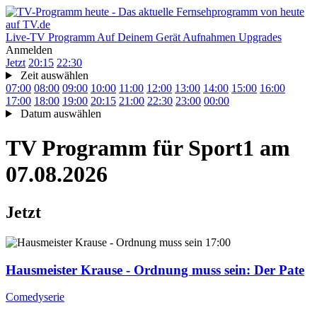
Live-TV
Programm
Auf Deinem Gerät
Aufnahmen
Upgrades
Anmelden
Jetzt
20:15
22:30
Zeit auswählen
07:00
08:00
09:00
10:00
11:00
12:00
13:00
14:00
15:00
16:00
17:00
18:00
19:00
20:15
21:00
22:30
23:00
00:00
Datum auswählen
TV Programm für
Sport1
am
07.08.2026
Jetzt
17:00
Hausmeister Krause - Ordnung muss sein
: Der Pate
Comedyserie