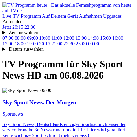
Live-TV
Programm
Auf Deinem Gerät
Aufnahmen
Upgrades
Anmelden
Jetzt
20:15
22:30
Zeit auswählen
07:00
08:00
09:00
10:00
11:00
12:00
13:00
14:00
15:00
16:00
17:00
18:00
19:00
20:15
21:00
22:30
23:00
00:00
Datum auswählen
TV Programm für
Sky Sport
News HD
am 06.08.2026
06:00
Sky Sport News
: Der Morgen
Sportnews
Sky Sport News, Deutschlands einziger Sportnachrichtensender,
serviert brandheiße News rund um die Uhr. Hier wird garantiert
keine wichtige Sportnachricht mehr verpasst!