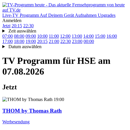
Live-TV
Programm
Auf Deinem Gerät
Aufnahmen
Upgrades
Anmelden
Jetzt
20:15
22:30
Zeit auswählen
07:00
08:00
09:00
10:00
11:00
12:00
13:00
14:00
15:00
16:00
17:00
18:00
19:00
20:15
21:00
22:30
23:00
00:00
Datum auswählen
TV Programm für
HSE
am
07.08.2026
Jetzt
19:00
THOM by Thomas Rath
Werbesendung